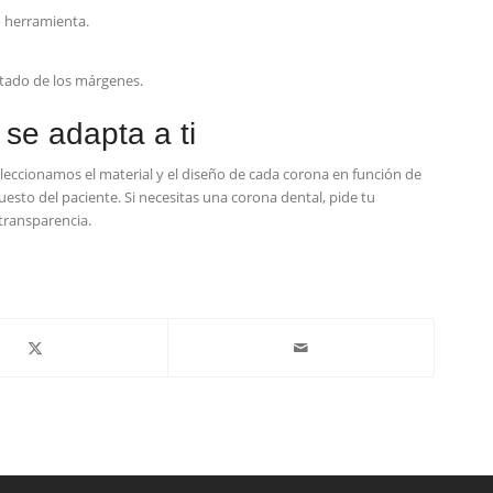
o herramienta.
stado de los márgenes.
 se adapta a ti
seleccionamos el material y el diseño de cada corona en función de
upuesto del paciente. Si necesitas una corona dental, pide tu
 transparencia.