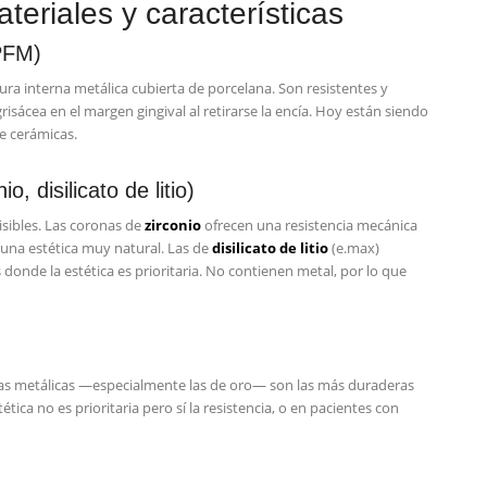
teriales y características
PFM)
ra interna metálica cubierta de porcelana. Son resistentes y
isácea en el margen gingival al retirarse la encía. Hoy están siendo
e cerámicas.
, disilicato de litio)
isibles. Las coronas de
zirconio
ofrecen una resistencia mecánica
una estética muy natural. Las de
disilicato de litio
(e.max)
donde la estética es prioritaria. No contienen metal, por lo que
onas metálicas —especialmente las de oro— son las más duraderas
tica no es prioritaria pero sí la resistencia, o en pacientes con