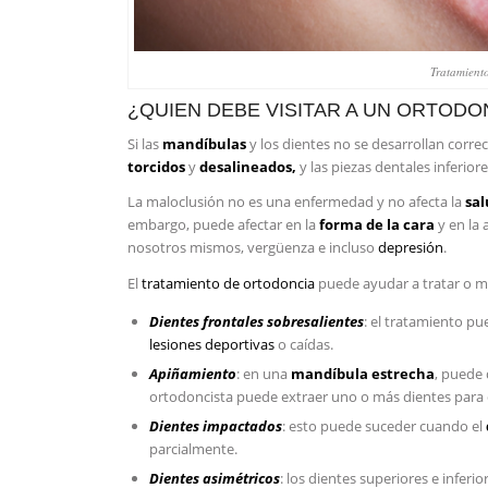
Tratamient
¿QUIEN DEBE VISITAR A UN ORTODO
Si las
mandíbulas
y los dientes no se desarrollan corr
torcidos
y
desalineados,
y las piezas dentales inferior
La maloclusión no es una enfermedad y no afecta la
sal
embargo, puede afectar en la
forma de la cara
y en la 
nosotros mismos, vergüenza e incluso
depresión
.
El
tratamiento de ortodoncia
puede ayudar a tratar o me
Dientes frontales sobresalientes
: el tratamiento pu
lesiones deportivas
o caídas.
Apiñamiento
: en una
mandíbula estrecha
, puede 
ortodoncista puede extraer uno o más dientes para 
Dientes impactados
: esto puede suceder cuando el
parcialmente.
Dientes asimétricos
: los dientes superiores e infer