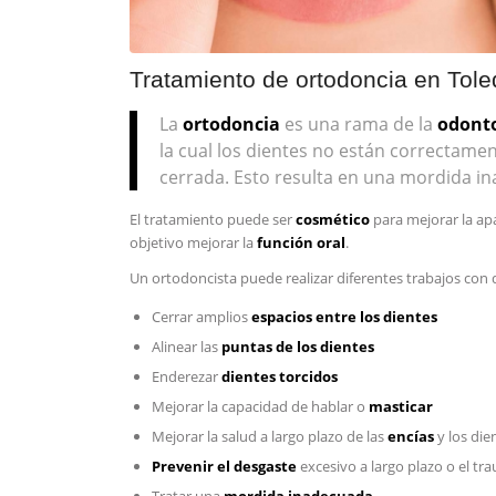
Tratamiento de ortodoncia en Tol
La
ortodoncia
es una rama de la
odont
la cual los dientes no están correctame
cerrada. Esto resulta en una mordida i
El tratamiento puede ser
cosmético
para mejorar la a
objetivo mejorar la
función oral
.
Un ortodoncista puede realizar diferentes trabajos con d
Cerrar amplios
espacios entre los dientes
Alinear las
puntas de los dientes
Enderezar
dientes torcidos
Mejorar la capacidad de hablar o
masticar
Mejorar la salud a largo plazo de las
encías
y los die
Prevenir el desgaste
excesivo a largo plazo o el tr