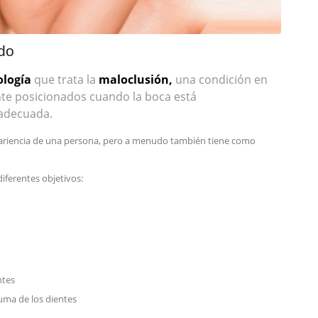
edo
ología
que trata la
maloclusión,
una condición en
nte posicionados cuando la boca está
nadecuada.
pariencia de una persona, pero a menudo también tiene como
iferentes objetivos:
ntes
auma de los dientes