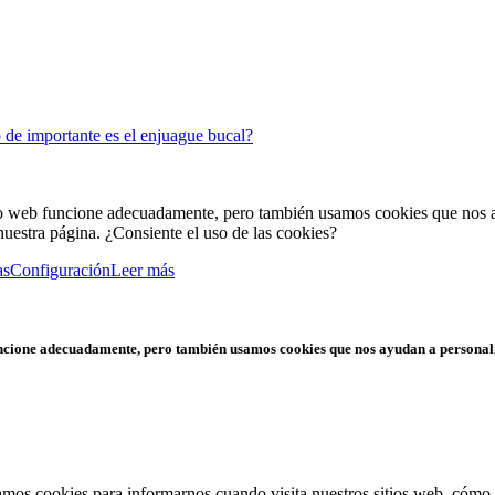
de importante es el enjuague bucal?
tio web funcione adecuadamente, pero también usamos cookies que nos a
uestra página. ¿Consiente el uso de las cookies?
as
Configuración
Leer más
funcione adecuadamente, pero también usamos cookies que nos ayudan a personal
zamos cookies para informarnos cuando visita nuestros sitios web, cómo 