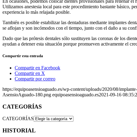
En ocasiones, podemos colocar dientes provisionales para rellenar el h
Utilizamos anestesia local para este procedimiento bastante básico, p
experiencia lo más relajada posible.
También es posible estabilizar las dentaduras mediante implantes dent
se aflojan y son incómodos con el tiempo, junto con el daño a su con
Dado que las prótesis dentales sólo sustituyen las coronas de los dien
ayudan a detener esta situación porque promueven activamente el crec
Compartir esta entrada
Compartir en Facebook
Compartir en X
Compartir por correo
https://equipoasensioaguado.es/wp-content/uploads/2020/08/implante-
AsensioAguado-180.png
equipoasensioaguado.es
2021-09-16 08:35:
CATEGORÍAS
CATEGORÍAS
HISTORIAL