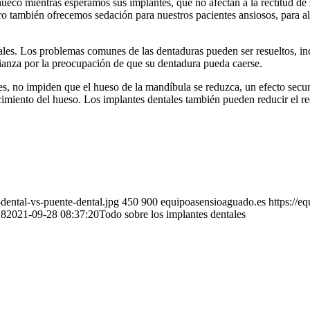
ueco mientras esperamos sus implantes, que no afectan a la rectitud de 
ero también ofrecemos sedación para nuestros pacientes ansiosos, para al
ales. Los problemas comunes de las dentaduras pueden ser resueltos, in
fianza por la preocupación de que su dentadura pueda caerse.
tes, no impiden que el hueso de la mandíbula se reduzca, un efecto secun
imiento del hueso. Los implantes dentales también pueden reducir el re
dental-vs-puente-dental.jpg
450
900
equipoasensioaguado.es
https://
28
2021-09-28 08:37:20
Todo sobre los implantes dentales