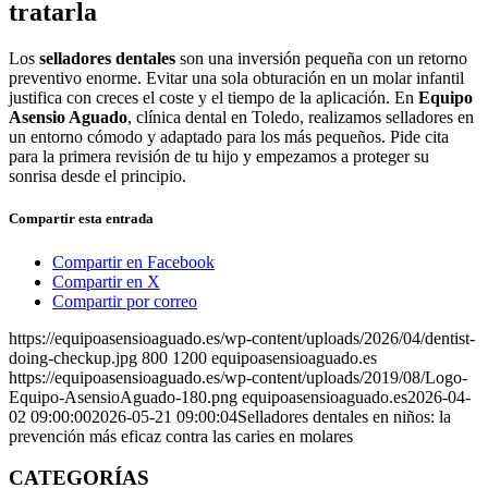
tratarla
Los
selladores dentales
son una inversión pequeña con un retorno
preventivo enorme. Evitar una sola obturación en un molar infantil
justifica con creces el coste y el tiempo de la aplicación. En
Equipo
Asensio Aguado
, clínica dental en Toledo, realizamos selladores en
un entorno cómodo y adaptado para los más pequeños. Pide cita
para la primera revisión de tu hijo y empezamos a proteger su
sonrisa desde el principio.
Compartir esta entrada
Compartir en Facebook
Compartir en X
Compartir por correo
https://equipoasensioaguado.es/wp-content/uploads/2026/04/dentist-
doing-checkup.jpg
800
1200
equipoasensioaguado.es
https://equipoasensioaguado.es/wp-content/uploads/2019/08/Logo-
Equipo-AsensioAguado-180.png
equipoasensioaguado.es
2026-04-
02 09:00:00
2026-05-21 09:00:04
Selladores dentales en niños: la
prevención más eficaz contra las caries en molares
CATEGORÍAS