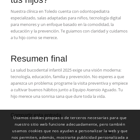
Nuestra clínica en Toledo cuenta con odontopediatra
especializado, salas adaptadas para niños, tecnología digital
para menores y un enfoque basado en la comodidad, la
educación y la prevención. Te guiamos con claridad y cuidamos
a tu hijo como se merece.
Resumen final
La salud bucodental infantil 2025 exige una visión moderna:
tecnología, educación, familia y prevención. No esperes a que
aparezca un problema; programe la visita preventiva y empiece
a cultivar buenos hábitos junto a Equipo Asensio Aguado. Tu
hijo merece una sonrisa sana que dure toda la vida.
Compartir esta entrada
Usamos cookies propias o de terceros necesarias para que
nuestro sitio web funcione adecuadamente, pero también
usamos cookies que nos ayudan a personalizar la web y que
nos permiten, además, mostrarte publicidad personalizada a