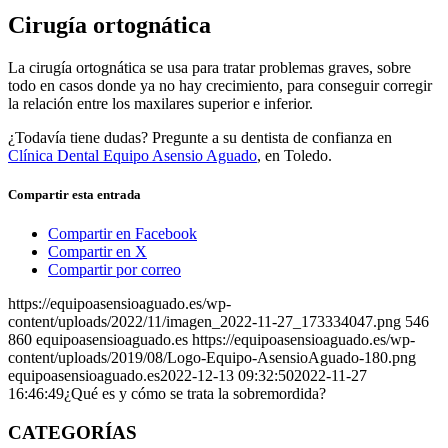
Cirugía ortognática
La cirugía ortognática se usa para tratar problemas graves, sobre
todo en casos donde ya no hay crecimiento, para conseguir corregir
la relación entre los maxilares superior e inferior.
¿Todavía tiene dudas? Pregunte a su dentista de confianza en
Clínica Dental Equipo Asensio Aguado
, en Toledo.
Compartir esta entrada
Compartir en Facebook
Compartir en X
Compartir por correo
https://equipoasensioaguado.es/wp-
content/uploads/2022/11/imagen_2022-11-27_173334047.png
546
860
equipoasensioaguado.es
https://equipoasensioaguado.es/wp-
content/uploads/2019/08/Logo-Equipo-AsensioAguado-180.png
equipoasensioaguado.es
2022-12-13 09:32:50
2022-11-27
16:46:49
¿Qué es y cómo se trata la sobremordida?
CATEGORÍAS