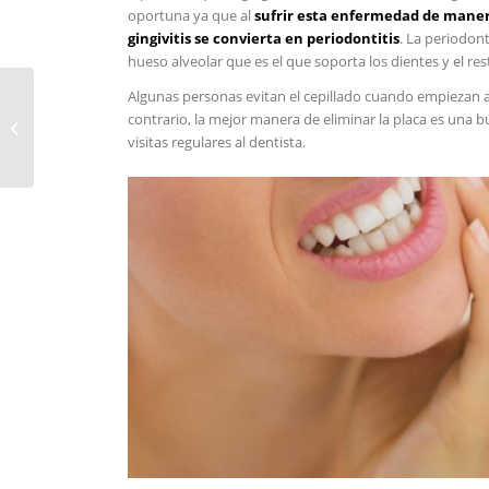
oportuna ya que al
sufrir esta enfermedad de maner
gingivitis se convierta en periodontitis
. La periodont
hueso alveolar que es el que soporta los dientes y el res
Cómo la odontología
Algunas personas evitan el cepillado cuando empiezan a
cosmética puede
contrario, la mejor manera de eliminar la placa es una bue
ayudar a arreglar tus
visitas regulares al dentista.
dientes torcid...