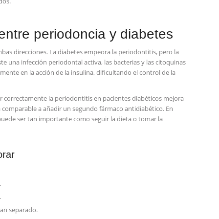
dos.
entre periodoncia y diabetes
bas direcciones. La diabetes empeora la periodontitis, pero la
 una infección periodontal activa, las bacterias y las citoquinas
ente en la acción de la insulina, dificultando el control de la
 correctamente la periodontitis en pacientes diabéticos mejora
a comparable a añadir un segundo fármaco antidiabético. En
 puede ser tan importante como seguir la dieta o tomar la
orar
.
.
han separado.