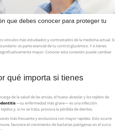
ión que debes conocer para proteger tu
os vínculos más estudiados y contrastados de la medicina actual. Si
ecundario: es parte esencial de tu control glucémico. Y si tienes
 es significativamente mayor. Conocer esta conexión puede cambiar
r qué importa si tienes
arga de la salud de las encías, el hueso alveolar y los tejidos de
odontitis
—su enfermedad más grave— es una infección
jidos y, si no se trata, provoca la pérdida de dientes.
s veces más frecuente y evoluciona con mayor rapidez. Esto ocurre
nmune, favorece el crecimiento de bacterias patógenas en el surco