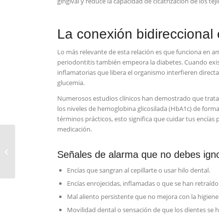
gingival y reduce la capacidad de cicatrización de los teji
La conexión bidireccional 
Lo más relevante de esta relación es que funciona en am
periodontitis también empeora la diabetes. Cuando existe
inflamatorias que libera el organismo interfieren directam
glucemia.
Numerosos estudios clínicos han demostrado que tratar
los niveles de hemoglobina glicosilada (HbA1c) de form
términos prácticos, esto significa que cuidar tus encías
medicación.
Revisiones dentales
periódicas: por qué son
Señales de alarma que no debes ign
clave para tu salud
bucodenta...
Encías que sangran al cepillarte o usar hilo dental.
Encías enrojecidas, inflamadas o que se han retraído
Mal aliento persistente que no mejora con la higiene
Movilidad dental o sensación de que los dientes se 