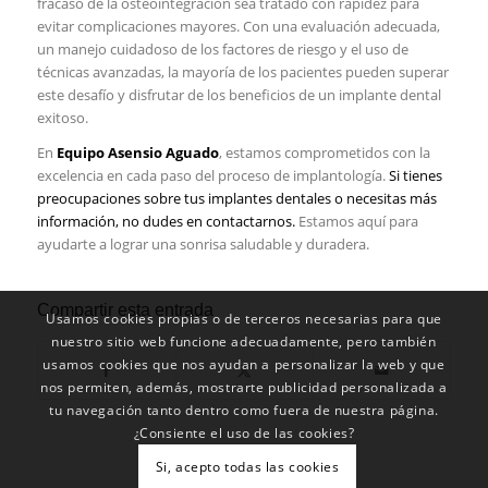
fracaso de la osteointegración sea tratado con rapidez para
evitar complicaciones mayores. Con una evaluación adecuada,
un manejo cuidadoso de los factores de riesgo y el uso de
técnicas avanzadas, la mayoría de los pacientes pueden superar
este desafío y disfrutar de los beneficios de un implante dental
exitoso.
En
Equipo Asensio Aguado
, estamos comprometidos con la
excelencia en cada paso del proceso de implantología.
Si tienes
preocupaciones sobre tus implantes dentales o necesitas más
información, no dudes en contactarnos.
Estamos aquí para
ayudarte a lograr una sonrisa saludable y duradera.
Compartir esta entrada
Usamos cookies propias o de terceros necesarias para que
nuestro sitio web funcione adecuadamente, pero también
usamos cookies que nos ayudan a personalizar la web y que
nos permiten, además, mostrarte publicidad personalizada a
tu navegación tanto dentro como fuera de nuestra página.
¿Consiente el uso de las cookies?
Si, acepto todas las cookies