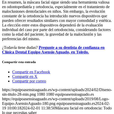
En resumen, la máscara facial sigue siendo una herramienta valiosa
en odontopediatría y ortodoncia, especialmente en el tratamiento de
maloclusiones dentofaciales en niños. Sin embargo, la evolución
constante de la ortodoncia ha introducido nuevos dispositivos que
pueden ofrecer resultados similares con mayor comodidad y estética.
La elección entre estos dispositivos dependerá de la evaluación
individual del caso por parte del ortodoncista, considerando factores
como la edad del paciente, la gravedad de la maloclusión y las
preferencias del mismo.
¿Todavía tiene dudas?
Pregunte a su dentista de confianza en
Clínica Dental Equipo Asensio Aguado, en Toledo.
Compartir esta entrada
Compartir en Facebook
Compartir en X
Compartir por correo
https://equipoasensioaguado.es/wp-content/uploads/2024/02/Diseno-
sin-titulo-28-min.png
1080
1080
equipoasensioaguado.es
https://equipoasensioaguado.es/wp-content/uploads/2019/08/Logo-
Equipo-AsensioAguado-180.png
equipoasensioaguado.es
2024-02-
19 10:00:18
2024-02-01 11:38:50
Máscara facial en ortodoncia: Todo
lo que necesitas saber