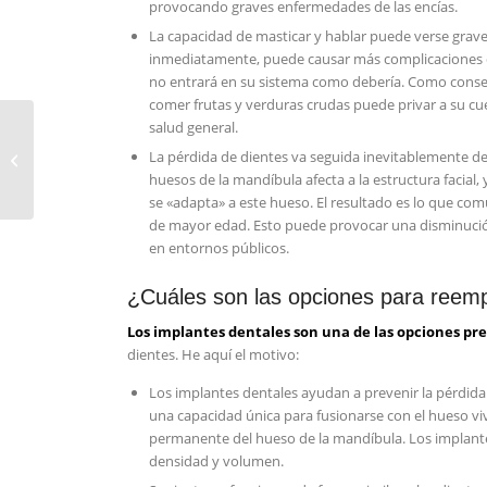
provocando graves enfermedades de las encías.
La capacidad de masticar y hablar puede verse graveme
inmediatamente, puede causar más complicaciones de
no entrará en su sistema como debería. Como consec
comer frutas y verduras crudas puede privar a su cue
salud general.
Todo lo que debes
La pérdida de dientes va seguida inevitablemente de 
saber sobre la
huesos de la mandíbula afecta a la estructura facial
reabsorción dental.
se «adapta» a este hueso. El resultado es lo que c
de mayor edad. Esto puede provocar una disminución
en entornos públicos.
¿Cuáles son las opciones para reemp
Los implantes dentales son una de las opciones pre
dientes. He aquí el motivo:
Los implantes dentales ayudan a prevenir la pérdida
una capacidad única para fusionarse con el hueso viv
permanente del hueso de la mandíbula. Los implante
densidad y volumen.