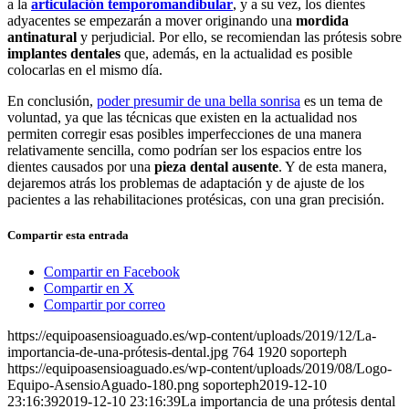
a la
articulación temporomandibular
, y a su vez, los dientes
adyacentes se empezarán a mover originando una
mordida
antinatural
y perjudicial. Por ello, se recomiendan las prótesis sobre
implantes
dentales
que, además, en la actualidad es posible
colocarlas en el mismo día.
En conclusión,
poder presumir de una bella sonrisa
es un tema de
voluntad, ya que las técnicas que existen en la actualidad nos
permiten corregir esas posibles imperfecciones de una manera
relativamente sencilla, como podrían ser los espacios entre los
dientes causados por una
pieza dental ausente
. Y de esta manera,
dejaremos atrás los problemas de adaptación y de ajuste de los
pacientes a las rehabilitaciones protésicas, con una gran precisión.
Compartir esta entrada
Compartir en Facebook
Compartir en X
Compartir por correo
https://equipoasensioaguado.es/wp-content/uploads/2019/12/La-
importancia-de-una-prótesis-dental.jpg
764
1920
soporteph
https://equipoasensioaguado.es/wp-content/uploads/2019/08/Logo-
Equipo-AsensioAguado-180.png
soporteph
2019-12-10
23:16:39
2019-12-10 23:16:39
La importancia de una prótesis dental