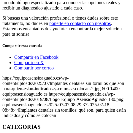
un odontólogo especializado para conocer las opciones reales y
recibir un diagnóstico ajustado a cada caso.
Si buscas una valoración profesional o tienes dudas sobre este
tratamiento, no dudes en
ponerte en contacto con nosotros
.
Estaremos encantados de ayudarte a encontrar la mejor solución
para tu sonrisa.
Compartir esta entrada
Compartir en Facebook
Compartir en X
Compartir por correo
https://equipoasensioaguado.es/wp-
content/uploads/2025/07/Implantes-dentales-sin-tornillos-que-son-
para-quien-estan-indicados-y-como-se-colocan-2.jpg
600
1400
equipoasensioaguado.es
https://equipoasensioaguado.es/wp-
content/uploads/2019/08/Logo-Equipo-AsensioAguado-180.png
equipoasensioaguado.es
2025-07-07 08:29:37
2025-07-18
08:48:44
Implantes dentales sin tornillos: qué son, para quién están
indicados y cómo se colocan
CATEGORÍAS