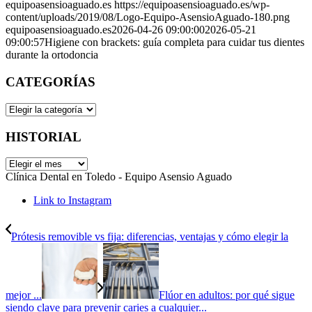
equipoasensioaguado.es
https://equipoasensioaguado.es/wp-
content/uploads/2019/08/Logo-Equipo-AsensioAguado-180.png
equipoasensioaguado.es
2026-04-26 09:00:00
2026-05-21
09:00:57
Higiene con brackets: guía completa para cuidar tus dientes
durante la ortodoncia
CATEGORÍAS
CATEGORÍAS
HISTORIAL
HISTORIAL
Clínica Dental en Toledo - Equipo Asensio Aguado
Link to Instagram
Prótesis removible vs fija: diferencias, ventajas y cómo elegir la
mejor ...
Flúor en adultos: por qué sigue
siendo clave para prevenir caries a cualquier...