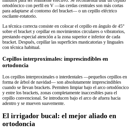
minutos para ser realmente efectivo. Se recomienda usar un cepillo
ortodóncico con perfil en V —las cerdas centrales son más cortas
para adaptarse al contorno del bracket— o un cepillo eléctrico
oscilante-rotatorio.
La técnica correcta consiste en colocar el cepillo en ángulo de 45°
sobre el bracket y cepillar en movimientos circulares o vibratorios,
prestando especial atención a la zona superior e inferior de cada
bracket. Después, cepillar las superficies masticatorias y linguales
con técnica habitual.
Cepillos interproximales: imprescindibles en
ortodoncia
Los cepillos interproximales o interdentales —pequeños cepillos en
forma de árbol de navidad— son absolutamente imprescindibles
cuando se llevan brackets. Permiten limpiar bajo el arco ortodóncico
y entre los brackets, zonas completamente inaccesibles para el
cepillo convencional. Se introducen bajo el arco de afuera hacia
adentro y se mueven suavemente.
El irrigador bucal: el mejor aliado en
ortodoncia