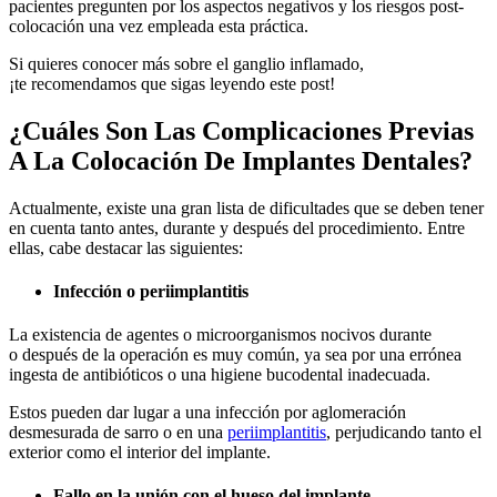
pacientes pregunt
e
n por los aspectos negativos y los riesgos post-
colocación
una vez empleada esta práctica.
Si quieres conocer más sobre el ganglio inflamado,
¡te
recomendamos
que sigas leyendo este post
!
¿Cuáles Son Las Complicaciones Previas
A La Colocación De Implantes Dentales?
Actualmente, existe una
gran lista
de dificultades que se deben tener
en cuenta tanto antes, durante y después del procedimiento
. E
ntre
ellas
, cabe destacar las siguientes
:
Infección o periimplantitis
La existencia de agentes o microorganismos nocivos durante
o
después de la
operación
es muy común,
ya sea por una errónea
ingesta de antibióticos o una higiene bucodental inadecuada.
Estos p
uede
n dar lugar a
una infección por aglomeración
desmesurada de sarro o en una
periimplantitis
,
perjudicando tanto el
exterior como el interior del implante.
Fallo en la unión con el hueso del implante