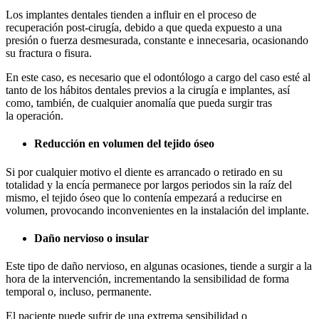
Los implantes dentales t
ienden a influir en el proceso de
recuperación
post-cirugía
, debido a que queda expuesto a una
presión
o fuerza desmesurada, constante e innecesaria, ocasionando
su fractura o fisura.
En este caso, es necesario q
ue el odontólogo a cargo del caso esté al
tanto de los hábitos dentales previos a la cirugía e implantes, así
como
,
también, de cualquier anomalía que pueda surgir
tras
la
operación.
Reducción en volumen del tejido óseo
Si por cualquier motivo el diente es arrancado o retirado en su
totalidad y la encía permanece por largos periodos sin la raíz del
mismo, el tejido óseo que lo contenía empezará a reducirse en
volumen, provocando inconvenientes en la instalación del implante.
Daño nervioso o insular
Este tipo de daño nervioso, en algunas ocasiones, tiende a surgir a l
a
hora
de la intervención, incrementando la sensibilidad de forma
temporal o
,
inclus
o
, permanente.
E
l paciente
puede sufrir de una
extrema sensibilidad o