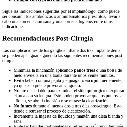
Sigue las indicaciones sugeridas por el
implantólogo,
como puede
ser
consumir
los antibióticos o antiinflamatorios
prescritos
, llevar a
cabo una alimentación sana
y
una correcta higiene
, entre
otras
indicaci
ones
.
Recomendaciones Post-Cirugía
Las complicaciones de los ganglios inflamados tras implante dental
se pueden apaciguar s
iguiendo las siguientes recomendaciones post-
cirugía:
Minimiza la hinchazón aplicando
paños
frí
o
s
o una bolsa de
hielo envuelta en una toalla durante unos veinte minutos.
Evita
beber con una pajita y enjuagar o
escupir
fuertemente,
ya que esto puede provocar sangrado.
No tire de su labio para examinar el sitio quirúrgico o explorar
el área con su lengua
. E
sto podría provocar que los puntos se
aflojen, se abra la incisión o se retrase la cicatrización.
No fumes
durante al menos dos a tres días post-cirugía
. E
sto
tiende a retrasar el proceso de cicatrización.
Incrementa la ingesta de líquidos y mantén una dieta blanda y
sana.
Evite las bebidas carbonatadas o refrescos
, así
como, también,