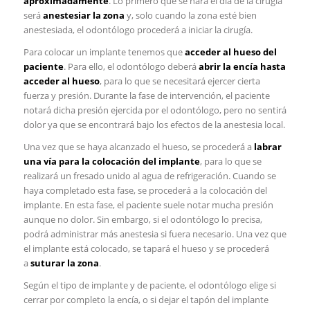
aproximadamente
. Lo primero que se hará el día de la cirugía
será
anestesiar la zona
y, solo cuando la zona esté bien
anestesiada, el odontólogo procederá a iniciar la cirugía.
Para colocar un implante tenemos que
acceder al hueso del
paciente
. Para ello, el odontólogo deberá
abrir la encía hasta
acceder al hueso
, para lo que se necesitará ejercer cierta
fuerza y presión. Durante la fase de intervención, el paciente
notará dicha presión ejercida por el odontólogo, pero no sentirá
dolor ya que se encontrará bajo los efectos de la anestesia local.
Una vez que se haya alcanzado el hueso, se procederá a
labrar
una vía para la colocación del implante
, para lo que se
realizará un fresado unido al agua de refrigeración. Cuando se
haya completado esta fase, se procederá a la colocación del
implante. En esta fase, el paciente suele notar mucha presión
aunque no dolor. Sin embargo, si el odontólogo lo precisa,
podrá administrar más anestesia si fuera necesario. Una vez que
el implante está colocado, se tapará el hueso y se procederá
a
suturar la zona
.
Según el tipo de implante y de paciente, el odontólogo elige si
cerrar por completo la encía, o si dejar el tapón del implante