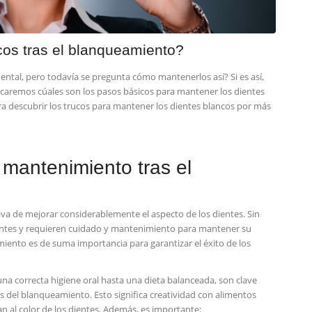
os tras el blanqueamiento?
ental, pero todavía se ‍pregunta⁤ cómo mantenerlos así? ‌Si es así,
xplicaremos cúales son los pasos básicos para‌ mantener los dientes
ra descubrir los trucos para mantener los dientes blancos por más
 mantenimiento tras el
iva de mejorar considerablemente el aspecto de los dientes. Sin
tes‌ y requieren cuidado y mantenimiento para mantener su
miento es ⁢de suma importancia para garantizar el‍ éxito de los
una correcta higiene oral hasta una ‌dieta balanceada, son clave
os del blanqueamiento. Esto significa creatividad con alimentos
n al color de los dientes. Además,⁢ es importante: