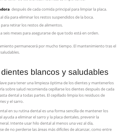
eadora
⁢ después​ de cada‌ comida principal para limpiar la‌ placa.
 al día para eliminar los restos suspendidos de la boca.
 para retirar los restos de alimentos.
da seis meses para asegurarse‍ de que ⁣todo está en orden.
ueamiento permanecerá por mucho tiempo. El mantenimiento ​tras el
 saludables.
​dientes ​blancos y saludables
 clave‍ para tener una limpieza óptima de los dientes y mantenerlos
charla sobre ⁤salud recomienda cepillarse los dientes después de cada
pasta dental a⁢ todas partes. El cepillado limpia los residuos de
ies y el sarro.
ntal ‌en su‍ rutina dental ⁢es una forma sencilla de mantener los
 ‍ayuda a eliminar el sarro y la placa⁢ dentales, prevenir ‌la
eral. Intente usar hilo ⁣dental al menos una vez al día,
se de no perderse⁤ las áreas más difíciles de alcanzar, como entre