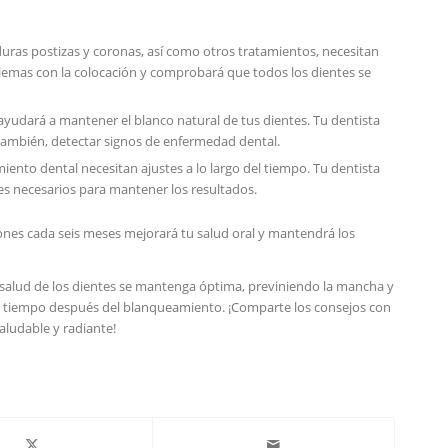
uras postizas y coronas, así como otros tratamientos, necesitan
blemas​ con la colocación y comprobará‍ que todos los dientes se
ayudará a mantener ‍el blanco natural de tus dientes. Tu dentista
ambién, detectar signos de ⁤enfermedad dental.
miento​ dental necesitan ajustes a lo largo del tiempo. Tu ​dentista
es necesarios para mantener los ⁢resultados.
siones cada seis meses mejorará tu salud oral y mantendrá ‍los
 salud de los⁤ dientes se mantenga óptima, previniendo la mancha y
 tiempo después del blanqueamiento. ¡Comparte los consejos ⁤con
saludable y radiante!