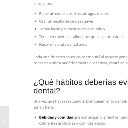
los dientes.
Beber al menos dos litros de agua diarios
Usar un‌ cepillo de cerdas suaves
Tomar leche y alimentos ‌ricos en calcio
Tener en cuenta los alimentos que dejas de comer
Hacer ⁣una visita dental ⁤anual
Cada uno de estos consejos contribuirá al aspecto gener
consejos y visita periódicamente al dentista, estará en
¿Qué hábitos deberías evi
dental?
Una ⁢vez que hayas realizado el blanqueamiento dental, 
sana y bella.
¿Por qué y en cuánto
Bebidas y comidas
que contengan pigmentos fuertes,
tiempo se pierde el
colorantes artificiales ⁣o comidas ácidas.
hueso dental?