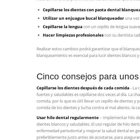
Cepillarse los dientes con pasta ‍dental blanqu
Utilizar un⁣ enjuague bucal blanqueador
una ‌vez
Cepillarse la lengua
‍con un cepillo de lengua suave
Hacer limpiezas profesionales
con⁢ su dentista ca
Realizar estos cambios podrá‌ garantizar que el blanq
blanqueamiento ​es esencial para lucir dientes blancos‌ y
Cinco consejos ⁣para unos 
Cepillarse ‌los dientes ‍después de cada⁣ comida
⁢- La
fuertes y saludables es‌ cepillarse dos veces al día. La 
comida, por lo que es útil llevar un ⁤cepillo de dientes ‍y 
comida de los dientes y lucha contra el mal⁣ aliento, la car
Usar ⁣hilo dental regularmente
– Implementar hilo​ de
dientes ⁢blancos y saludables. El uso regular de hilo⁤ dental
enfermedad periodontal ⁣y mejorar la salud dental en⁤ gen
preferiblemente justo antes de acostarse, para ⁣asegurar