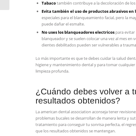
Tabaco
también contribuye a la decoloración de los
Evita también el uso de productos abrasivos en l
especiales para el blanqueamiento facial,‍ pero la m
puede dañar el esmalte.
No⁣ uses los blanqueadores electricos
para evitar
blanqueador y se suelen colocar una vez al mes en‍ ve
dientes debilitados pueden ser vulnerables a traumas
Lo más ⁣importante es que ‌te debes cuidar la salud dental.
higiene y mantenimiento dental y para tomar‌ cualquier
limpieza‌ profunda.
¿Cuándo debes ⁤volver a t
resultados obtenidos?
La american dental association aconseja tener revisiones
problemas ‌bucales se desarrollan de manera lenta y ⁤sut
tratamiento para conseguir tu sonrisa perfecta, el regres
que‌ los resultados obtenidos se mantengan.