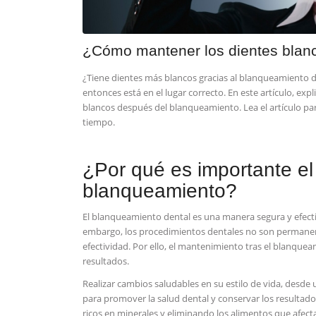
¿Cómo mantener los dientes blanc
¿Tiene dientes ⁤más blancos ⁢gracias al blanqueamiento‌ d
entonces está en​ el lugar correcto. En este ⁢artículo, ‍e
blancos después del blanqueamiento. Lea el artículo pa
tiempo.
¿Por qué es importante el
blanqueamiento?
El blanqueamiento ⁢dental es una manera segura y efect
embargo, los procedimientos dentales no son permanen
efectividad. Por ello, el mantenimiento tras el blanquea
resultados.
Realizar cambios saludables en su estilo de vida,‍ desde 
para promover la salud dental ⁢y conservar los resultad
ricos en minerales y‌ eliminando los alimentos que afecta