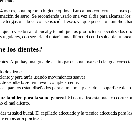
ementos:⁢
o 4 meses, para lograr la higiene óptima. Busca‍ uno con cerdas suaves par
formación de sarro. Se⁢ recomienda usarlo una vez ⁣al día para alcanzar los
‌que tengas una boca‌ con sensación fresca, ya que poseen un amplio aban
ue ⁢revise tu salud bucal y te indique los​ productos⁣ especializados que
les⁢ regulares, con seguridad notarás una diferencia en la salud de‍ tu boca
 los ⁣dientes?
entes. Aquí hay una guía de cuatro pasos‍ para lavarse la‍ lengua ⁣correct
lo ⁣de dientes.
delante y para atrás usando movimientos suaves.
os de cepillado se remuevan completamente.
aparatos están diseñados para eliminar la placa de la ⁤superficie de ⁣la
 que también para la salud general
. Si no realiza esta ⁤práctica corre
 el mal​ aliento.
 tu salud bucal. ⁣El cepillado adecuado y la técnica adecuada para lavar
 de empezar a practicar!