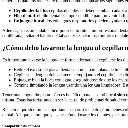
beneficios para tus dientes, te recomendamos emplear los siguientes el
Cepillo dental
: los cepillos dentales se deben ⁣cambiar cada 3‍ 
Hilo dental
: el‌ hilo dental es imprescindible para prevenir la ⁣
Enjuague bucal
: los enjuagues⁣ respiratorios pueden ayudar a 
Además, es recomendable incorporar en tu rutina un profesional dental q
equilibrada,‌ evitar el hábito ​del tabaco,‌ y respetar tus controles denta
¿Cómo debo lavarme la lengua al cepillarme
Es importante lavarse⁢ la lengua de forma​ adecuada al cepillarse los di
Retire ⁣el exceso de placa dientalos con la parte⁤ plana de tu ⁢cepil
Cepíllese ⁣la lengua delicadamente empujando el cepillo hacia 
Enjuague bien la boca con agua, asegurándose‌ de que ⁣los rest
Termina limpiando la lengua usando una lengua limpiadora. Estos 
Tener una ⁢lengua limpia no sólo es benéfico ‍para la salud bucal
sino⁢
misma. Estas bacterias pueden ser la causa de problemas​ de salud como
Recuerda que siempre es importante ser consciente de cómo debes cuidar
dental. Así que, ⁣ahora que ya sabes cómo lavarte los dientes, ¡es hora
Compartir esta entrada