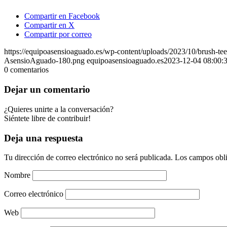
Compartir en Facebook
Compartir en X
Compartir por correo
https://equipoasensioaguado.es/wp-content/uploads/2023/10/brush-t
AsensioAguado-180.png
equipoasensioaguado.es
2023-12-04 08:00:
0
comentarios
Dejar un comentario
¿Quieres unirte a la conversación?
Siéntete libre de contribuir!
Deja una respuesta
Tu dirección de correo electrónico no será publicada.
Los campos obli
Nombre
Correo electrónico
Web