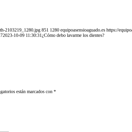
eeth-2103219_1280.jpg
851
1280
equipoasensioaguado.es
https://equi
37
2023-10-09 11:30:31
¿Cómo debo lavarme los dientes?
gatorios están marcados con
*