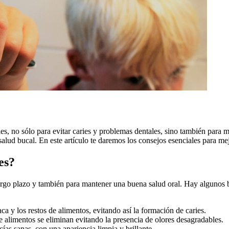
ables, no⁤ sólo para evitar caries y problemas dentales, sino también par
 ​salud bucal. En este artículo te daremos los consejos esenciales para me
es?
largo plazo y también para mantener una buena salud oral. Hay algunos be
aca y los restos‌ de alimentos, evitando así la formación de caries.
⁤ de alimentos se eliminan⁢ evitando la presencia de olores desagradables.
cías sanas,‍ con una apariencia limpia y brillante.