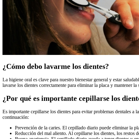
¿Cómo debo lavarme los dientes?
La higiene⁤ oral ⁣es clave para nuestro bienestar general y estar salud
lavarse los dientes‍ correctamente para ⁣eliminar la placa y mantener la
¿Por​ qué es importante⁤ cepillarse los dient
Es importante cepillarse los dientes para evitar problemas dentales a​ 
‍continuación:
Prevención de la caries. El cepillado diario puede eliminar ⁤la pl
Reducción del mal aliento. Al cepillarse los ⁣dientes, ⁢los restos
Buena‌ apariencia. El cepillado ⁢diario ayuda a tener dientes y en