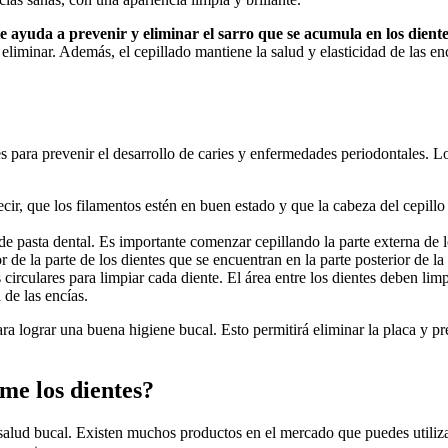
e ayuda⁣ a prevenir y eliminar el ‌sarro que se acumula en los dientes
 eliminar. Además, el cepillado mantiene la salud y elasticidad de ‍las enc
s⁢ para prevenir el desarrollo ‍de caries ‌y enfermedades periodontales. 
decir, que los filamentos⁣ estén en ‌buen estado y que la cabeza del cepill
e pasta dental. Es importante comenzar cepillando la parte externa de lo
or de⁤ la parte ‌de los dientes que se encuentran en la parte posterior de ⁢la
s circulares para limpiar cada diente. El área entre los dientes⁢ deben l
 de las encías.
ara lograr una buena higiene bucal. Esto ‍permitirá eliminar ​la placa‍ y
rme los dientes?
salud bucal. ⁢Existen‌ muchos productos en el mercado que puedes utilizar