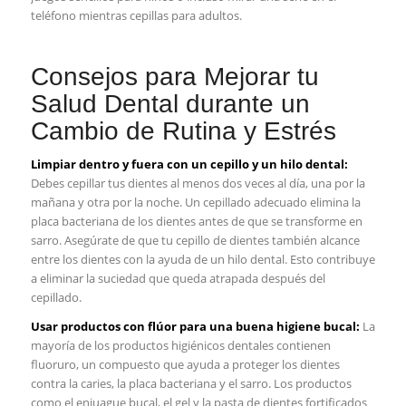
teléfono mientras cepillas para adultos.
⁤Consejos para Mejorar ‍tu
Salud Dental ‌durante un
Cambio⁣ de Rutina⁣ y Estrés
Limpiar dentro y​ fuera‌ con ‌un⁤ cepillo y ‍un hilo dental:
Debes cepillar tus dientes al menos ⁣dos veces al día, una por la⁢
mañana ⁤y otra por la noche. Un cepillado adecuado ⁢elimina la
placa bacteriana de los ​dientes‍ antes​ de que se transforme en
sarro. Asegúrate de que tu‌ cepillo de⁢ dientes también ​alcance⁤
entre ‌los dientes con‍ la ayuda de un hilo dental. Esto contribuye
a‍ eliminar la suciedad‍ que queda ⁣atrapada después del
⁢cepillado.
Usar productos con flúor para una buena higiene bucal:
La
⁣mayoría de los productos higiénicos dentales contienen⁢
fluoruro, un compuesto que ayuda‍ a ⁢proteger los dientes
contra ‌la caries, la‍ placa bacteriana y el ⁢sarro. Los productos
como el enjuague ⁣bucal, el ⁢gel y la pasta de dientes fortificados