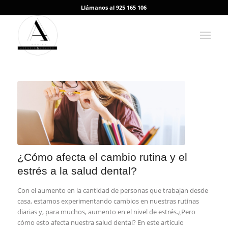
Llámanos al 925 165 106
¿Cómo afecta el cambio rutina y el
estrés a la salud dental?
Con el aumento ⁢en‍ la ⁢cantidad de personas ‌que trabajan desde ​
casa, ‌estamos experimentando cambios en​ nuestras rutinas‌
diarias y, para muchos, aumento ⁢en el ⁢nivel de ‍estrés.¿Pero
cómo esto afecta nuestra ‌salud ‌dental? En este artículo