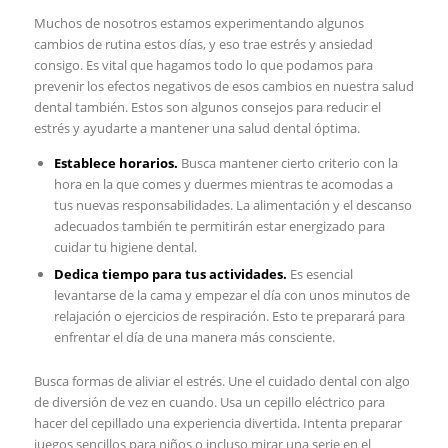
Muchos de nosotros estamos ⁣experimentando​ algunos
cambios de‌ rutina estos días, y eso trae estrés y ‍ansiedad
⁢consigo. Es vital que hagamos todo ⁣lo que podamos para
prevenir los efectos negativos ‌de ‌esos cambios en nuestra salud⁣
dental también. Estos son algunos‍ consejos para reducir el
estrés y ayudarte ‌a mantener una salud dental óptima.
Establece horarios.
Busca mantener ⁢cierto ​criterio con la
hora en la ⁢que comes​ y duermes‍ mientras ⁢te ​acomodas a
tus nuevas responsabilidades. La alimentación y el descanso
⁤adecuados también te permitirán estar energizado para
cuidar tu⁣ higiene dental.
Dedica​ tiempo⁣ para tus actividades.
Es esencial
levantarse de la cama y empezar el día con unos⁣ minutos ⁣de
⁤relajación ​o ejercicios de respiración. Esto te preparará para
enfrentar el ⁤día de una manera más consciente.
Busca formas de aliviar el estrés. Une el cuidado dental con algo⁤
de diversión‍ de vez⁢ en cuando. Usa un⁣ cepillo eléctrico​ para
hacer del cepillado una experiencia‍ divertida. Intenta preparar
juegos sencillos para niños o ⁣incluso‌ mirar una‌ serie en el