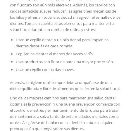
con fluoruro son aún‌ más efectivos. Además, los ​cepillos con
cerdas sintéticas suaves reducen las agresiones mecánicas de
los hilos y​ eliminan⁤ toda ‍la suciedad sin agredir el esmalte de los
dientes. Toma ​en​ cuenta estos elementos ‍para mantener ⁣tu
salud bucal durante un cambio de rutina y estrés:
Usar un cepillo dental y un hilo dental para⁣ limpiar⁤ los
dientes después de cada comida.
Cepillar ⁣los dientes al menos dos ‍veces al día.
Usar productos⁣ con fluoride para una mayor protección.
Usar un cepillo con ⁤cerdas suaves.
Además, la higiene oral ⁤siempre⁢ debe ​acompañarse de una
dieta⁣ equilibrada y libre ​de ⁢alimentos​ que ​afecten la ⁢salud bucal.
Uno de‍ los mejores caminos para mantener⁤ una salud dental
óptima es ⁤la prevención. ⁢Y una buena‍ prevención ⁢comienza con
el control del ‍estrés y el mantenimiento ⁤de la‌ rutina para tratar
de mantenerse a‌ salvo tanto de enfermedades mentales como
orales. Asegúrese de hablar con⁢ su dentista⁢ sobre cualquier
preocupación que tenga sobre​ sus dientes.