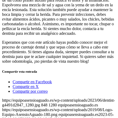
de sal como primer auxilio para reducir el dolor y la inflamación.
Espolvorea una mezcla de sal y agua con la yema de un dedo en la
encía lesionada. Esta solución también puede ayudar a mantener la
boca limpia y cerrar la herida. Para prevenir infecciones, debes
evitar alimentos ácidos, picantes o muy salados, los chicles, bebidas
carbonatadas o alcohol. Asimismo, es importante no tocar, chupar o
pellizcar la encía herida. Si sientes mucho dolor, contacta a tu
dentista para recibir un analgésico adecuado.
Esperamos que con este artículo hayas podido conocer mejor el
proceso de curetaje dental y que sepas cómo se lleva a cabo este
procedimiento. Si tienes alguna duda, siempre puedes consultar a tu
dentista para que te aclare cualquier inquietud. Si quieres saber más
sobre odontología, ¡no pierdas de vista nuestro blog!
Compartir esta entrada
Compartir en Facebook
Compartir en X
Compartir por correo
https://equipoasensioaguado.es/wp-content/uploads/2023/06/dentist-
g4491d2847_1280.jpg
848
1280
equipoasensioaguado.es
https://equipoasensioaguado.es/wp-content/uploads/2019/08/Logo-
Equipo-AsensioAguado-180.png
equipoasensioaguado.es
2023-05-